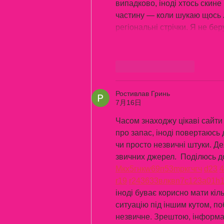
випадково, іноді хтось скине 
частину — коли шукаю щось ло
регіональні стрічки. Я не б
いいね！
返信
Ростивлав Гринь
7月16日
Часом знаходжу цікаві сайти 
про запас, іноді повертаюсь д
чи просто незвичні штуки. Де
звичних джерел.  Поділюсь д
М
к
х
5
г
нк
w69
п
53
mp
кг
чг
ч
d23
4
r19
r24
36
33
вл
кв
n7
c123
a01
h
іноді буває корисно мати кіл
ситуацію під іншим кутом, по
незвичне. Зрештою, інформац