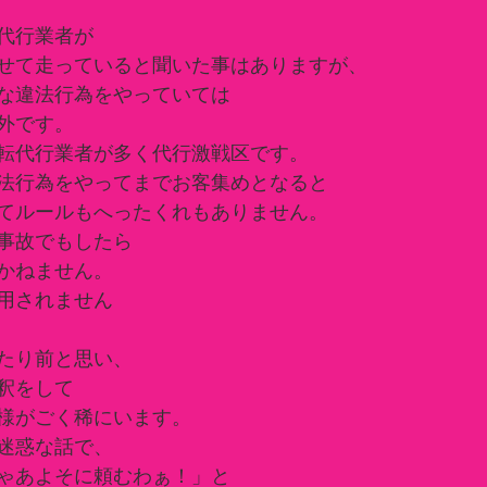
代行業者が
せて走っていると聞いた事はありますが、
な違法行為をやっていては
外です。
転代行業者が多く代行激戦区です。
法行為をやってまでお客集めとなると
てルールもへったくれもありません。
事故でもしたら
かねません。
用されません
たり前と思い、
釈をして
様がごく稀にいます。
迷惑な話で、
ゃあよそに頼むわぁ！」と