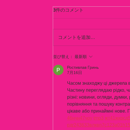
3件のコメント
コメントを追加…
山梨・甲府・昭和町で安心の
並び替え：
最新順
運転代行 安全代行社ブログ
Ростивлав Гринь
7月16日
Часом знаходжу ці джерела вип
Частину переглядаю рідко, ч
різні: новини, огляди, думки,
порівняння та пошуку контра
цікаве або принаймні нове. Г
46
н
чн
47
чо
у
tmp3
жт
41
ж
кр
сд
рд
r24
36
33
вл
кв
n7
c123
a01
h1