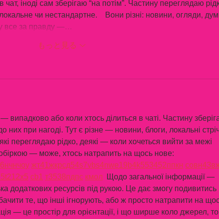
в чат, іноді сам зберігаю “на потім”. Частину переглядаю рідк
кальне чи нестандартне.    Вони різні: новини, огляди, дум
еру все за правду —…
もっと見る
— випадково або коли хтось ділиться в чаті. Частину зберіг
о них при нагоді. Тут є різне — новини, блоги, локальні стріч
які переглядаю рідко, деякі — коли хочеться вийти за межі 
обіркою — може, хтось натрапить на щось нове:  
6
н
чн
чо
у
жт
41
ж
кр
сд
54
s7
vb
s4
nw
e19
b4
k55
34
52
пп
кн
с
о
вн
43
в
15
t21
2x5
cb1
т
35
38
пд
пс
км
ол
  Щодо загальної інформації — 
ька додаткових ресурсів під рукою. Це дає змогу подивитись 
бачити те, що інші ігнорують, або ж просто натрапити на щос
ія — це простір для орієнтації, і що ширше коло джерел, то