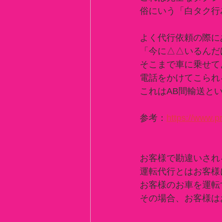
俗にいう「白タク行
よく代行依頼の際に
「今に△△いるんだ
そこまで車に乗せて
電話をかけてこられ
これはAB間輸送と
参考：
https://www.p
お客様で勘違いされ
運転代行とはお客様
お客様のお車を運転
その場合、お客様は