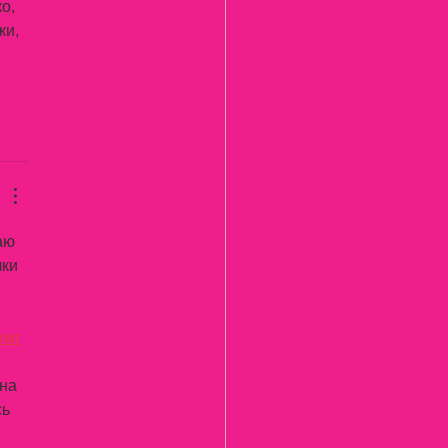
о, 
ки, 
аю 
ки 
ж
мг
на 
ь 
 