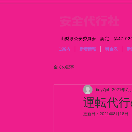
​安全代行社​
​山梨県公安委員会 認定 第47-02
ご案内
新着情報
料金表
新
全ての記事
tiny7job
2021年7
運転代行
更新日：
2021年8月18日