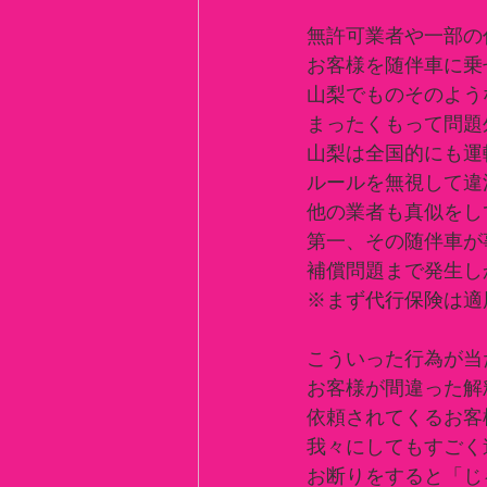
無許可業者や一部の
お客様を随伴車に乗
山梨でものそのよう
まったくもって問題
山梨は全国的にも運
ルールを無視して違
他の業者も真似をし
第一、その随伴車が
補償問題まで発生し
※まず代行保険は適
こういった行為が当
お客様が間違った解
依頼されてくるお客
我々にしてもすごく
お断りをすると「じ