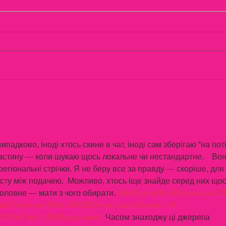
お酒で人生崩壊・・・
忘年
адково, іноді хтось скине в чат, іноді сам зберігаю “на поті
астину — коли шукаю щось локальне чи нестандартне.    Вон
 регіональні стрічки. Я не беру все за правду — скоріше, для 
сту між подачею.  Можливо, хтось іще знайде серед них щос
оловне — мати з чого обирати.  
М
к
х
5
г
нк
w69
п
53
mp
кг
чг
ч
d2
54
s7
vb
s4
nw
e19
b4
k55
34
52
пп
кн
с
о
вн
43
вж
мг
r19
5
t21
2x5
cb1
т
35
38
пд
пс
км
ол
  Часом знаходжу ці джерела 