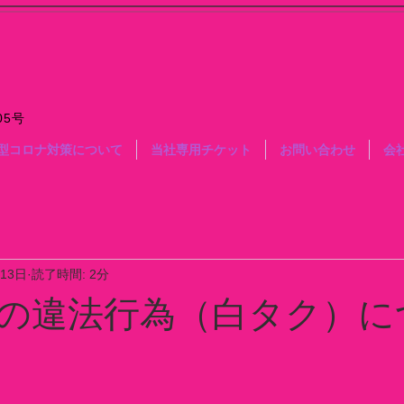
05号
型コロナ対策について
当社専用チケット
お問い合わせ
会
月13日
読了時間: 2分
の違法行為（白タク）に